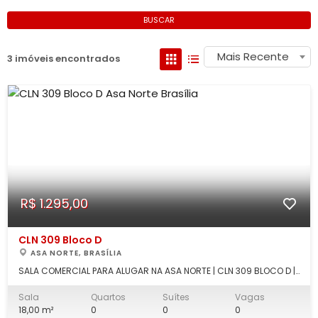
BUSCAR
Mais Recente
3 imóveis encontrados
R$ 1.295,00
CLN 309 Bloco D
ASA NORTE, BRASÍLIA
SALA COMERCIAL PARA ALUGAR NA ASA NORTE | CLN 309 BLOCO D |
18m² | EXCELENTE LOCALIZAÇÃO SOMENTE COMERCIAL Excelente
oportunidade para instalar sua empresa em uma das regiões
Sala
Quartos
Suítes
Vagas
mais valorizadas e movimentadas da Asa Norte. Sala
18,00 m²
0
0
0