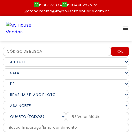
6130323334
61974002525
atendimento@myhouseimobiliaria.com.br
Ok