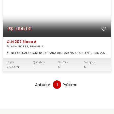
R$ 1.095,00
CLN 207 Bloco A
ASA NORTE, BRASÍLIA
KITNET OU SALA COMERCIAL PARA ALUGAR NA ASA NORTE | CLN 207 |
22m² | EXCELENTE LOCALIZAÇÃO Excelente oportunidade de
locação na Asa Norte. Imóvel versátil, podendo ser utilizado
Sala
Quartos
Suítes
Vagas
como kitnet residencial ou sala comercial, localizado na CLN
22,00 m²
0
0
0
207 Bloco A, uma das quad
Anterior
1
Próximo