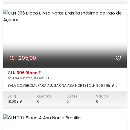
comercial para locação na CLN 309 B
R$ 1.295,00
CLN 306 Bloco E
ASA NORTE, BRASÍLIA
SALA COMERCIAL PARA ALUGAR NA ASA NORTE | CLN 309 | 18m² |
LOCALIZAÇÃO ESTRATÉGICA Excelente oportunidade para instalar
sua empresa em uma das regiões comerciais mais
Sala
Quartos
Suítes
Vagas
valorizadas de Brasília. Sala comercial para locação na CLN
18,00 m²
0
0
0
309 Bloco D, localizada em uma das qu