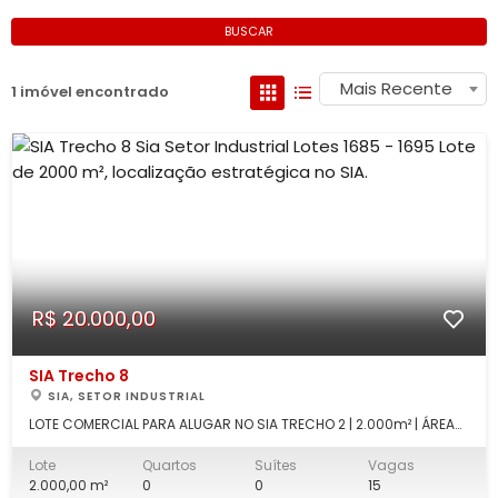
BUSCAR
Mais Recente
1 imóvel encontrado
R$ 20.000,00
SIA Trecho 8
SIA, SETOR INDUSTRIAL
LOTE COMERCIAL PARA ALUGAR NO SIA TRECHO 2 | 2.000m² | ÁREA
INDUSTRIAL | IDEAL PARA LOGÍSTICA, ESTACIONAMENTO E DEPÓSITO
Excelente oportunidade para empresas que buscam uma área
Lote
Quartos
Suítes
Vagas
estratégica em uma das regiões empresariais mais
2.000,00 m²
0
0
15