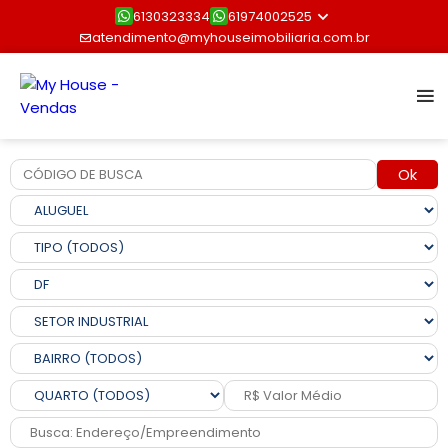
6130323334
61974002525
atendimento@myhouseimobiliaria.com.br
Ok