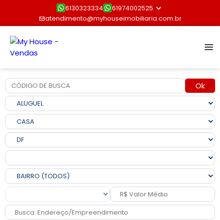
6130323334
61974002525
atendimento@myhouseimobiliaria.com.br
Ok