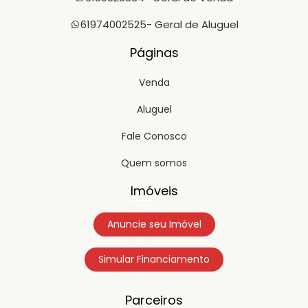
IPTU: R$ 640,00 mensais Condições de locação: • Contrato
de 36 meses • Fiador • Contrato com intermediação
61974002525
- Geral de Aluguel
imobiliária • IPTU parcelado • Proprietário analisa
propostas Uma oportunidade rara para empresas que
Páginas
buscam um ponto comercial de destaque em Águas
Claras, com excelente visibilidade, infraestrutura pronta e
localização estratégica. Agende sua visita.
Venda
Aluguel
Fale Conosco
Quem somos
Imóveis
Anuncie seu Imóvel
Simular Financiamento
Parceiros