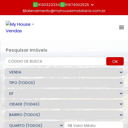
6130323334
61974002525
atendimento@myhouseimobiliaria.com.br
Pesquisar Imóveis
Ok