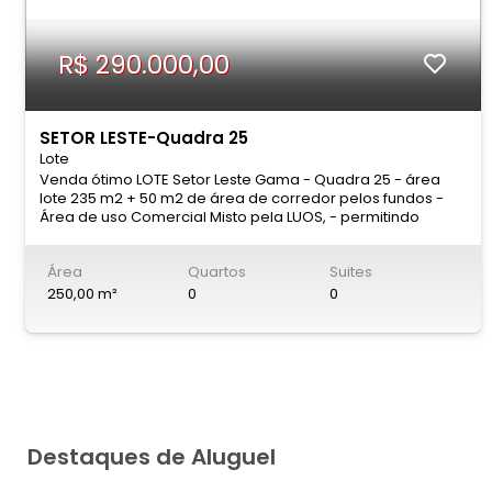
R$ 290.000,00
SETOR LESTE-Quadra 25
Lote
Venda ótimo LOTE Setor Leste Gama - Quadra 25 - área
lote 235 m2 + 50 m2 de área de corredor pelos fundos -
Área de uso Comercial Misto pela LUOS, - permitindo
construção de loja no térreo e apartamentos nos andares
superiores - Ótimo para prédios com garagem e
Área
Quartos
Suites
apartamentos - SÓ MENSAGEM PELO WHATSAPP - Marcos
Siqueira 61 - 9 9 6 5 8 - 1 0 1 8 - Creci 11.954 - Marcos Siqueira
250,00 m²
0
0
61 - 9 9 6 5 8 - 1 0 1 8 -- - - - - - - - - - - - - 61 - 9 8 4 0 5 - 7 3 2
8 -Avaliamos e vendemos seu imóvel - Temos quase 20
anos de experiência no mercado imobiliário
Destaques de Aluguel