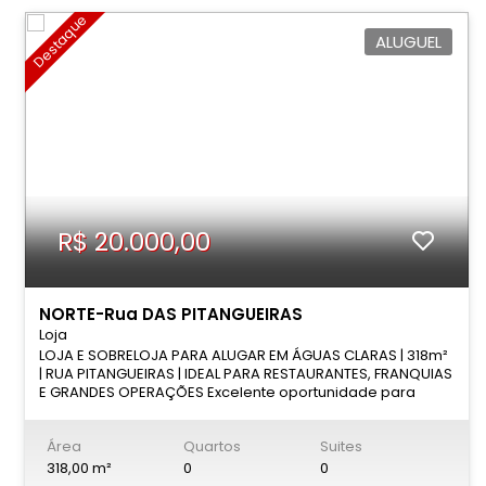
Destaque
ALUGUEL
R$ 20.000,00
NORTE-Rua DAS PITANGUEIRAS
Loja
LOJA E SOBRELOJA PARA ALUGAR EM ÁGUAS CLARAS | 318m²
| RUA PITANGUEIRAS | IDEAL PARA RESTAURANTES, FRANQUIAS
E GRANDES OPERAÇÕES Excelente oportunidade para
instalar sua empresa em um dos pontos comerciais mais
valorizados e movimentados de Águas Claras. Loja e
Área
Quartos
Suites
sobreloja para locação na Rua Pitangueiras, em
localização estratégica, cercada por operações
318,00 m²
0
0
consolidadas como Cultura Inglesa, Smart Fit,