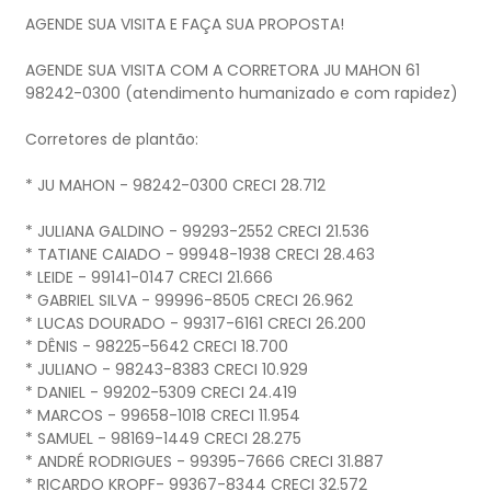
AGENDE SUA VISITA E FAÇA SUA PROPOSTA!
AGENDE SUA VISITA COM A CORRETORA JU MAHON 61
98242-0300 (atendimento humanizado e com rapidez)
Corretores de plantão:
* JU MAHON - 98242-0300 CRECI 28.712
* JULIANA GALDINO - 99293-2552 CRECI 21.536
* TATIANE CAIADO - 99948-1938 CRECI 28.463
* LEIDE - 99141-0147 CRECI 21.666
* GABRIEL SILVA - 99996-8505 CRECI 26.962
* LUCAS DOURADO - 99317-6161 CRECI 26.200
* DÊNIS - 98225-5642 CRECI 18.700
* JULIANO - 98243-8383 CRECI 10.929
* DANIEL - 99202-5309 CRECI 24.419
* MARCOS - 99658-1018 CRECI 11.954
* SAMUEL - 98169-1449 CRECI 28.275
* ANDRÉ RODRIGUES - 99395-7666 CRECI 31.887
* RICARDO KROPF- 99367-8344 CRECI 32.572