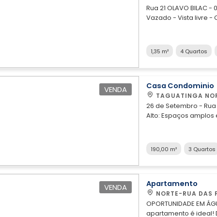
Rua 21 OLAVO BILAC - 0
Vazado - Vista livre 
- ÁREA DE SERVIÇO, -
de serviço fechada) 
___________________
1,35 m²
4 Quartos
vazado. - Ventilação 
suíte). - Medição i
Piso flutuando em madei
banheiro com blindex -
Casa Condominio
VENDA
B O - Paredes revestid
Box com vidro tempera
26 de Setembro - Rua 2 - Residencial Golden Park - 3 Suítes: In
TV 2º Q U A R TO - Cor
Alto: Espaços amplos 
ventilação para varanda
reuniões familiares. 
T E - Espelho sobre a
Coberta: Conforto e funci
__________________
Esta casa oferece um 
190,00 m²
3 Quartos
gourmet com forno par
SIGA; @julianosousabsb Imóveis Exclusivos Agende agora mesmo sua visi
coberta (toda equipa
10.929 *LEIDE - 99141-0147 CRECI 21.666 *JULIANA GALDINO - 99293-2552 CRECI 21.536 *ALEXSANDRA - 99129-0517 CRECI 22.591 *DANIEL - 99202-5309
___________________
CRECI 24.419 *MARCOS - 99658-1018 CRECI 11.954 *GABRIEL SILVA - 99996-8505 CRECI 26.962 *LUCAS DOURADO - 99317-6161 CRECI 26.200 *DÊNIS -
piso em porcelanato, 
98225-5642 CRECI 18.700 *TATIANE CAIADO - 99948-1938 CRECI 28.463 *JULIANA MAHON - 98242-0300 CRECI 28.712 *SAMUEL - 
Apartamento
VENDA
elevatória (elevador 
28.275 *ANDRE - 9
NORTE-RUA DAS 
implantado - Bicicl
OPORTUNIDADE EM ÁGUAS CLARAS – ED. ATENAS! Se você busca pra
Localização privilegi
apartamento é ideal! Denis – (61) 98225-5642 Destaques do imóvel: - 44m² bem distribuídos - 2 quartos com armários - Sala confortável com