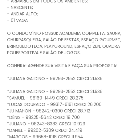
- ARMÁRIOS EM TODOS OS AMBIENTES;
- NASCENTE;
- ANDAR ALTO;
- 01 VAGA.
O CONDOMÍNIO POSSUI: ACADEMIA COMPLETA, SAUNA,
CHURRASQUEIRA, SALÃO DE FESTAS, ESPAÇO GOURMET,
BRINQUEDOTECA, PLAYGROUND, ESPAÇO ZEN, QUADRA
POLIESPORTIVA E SALÃO DE JOGOS.
CONFIRA! AGENDE SUA VISITA E FAÇA SUA PROPOSTA!
*JULIANA GALDINO - 99293-2552 CRECI 21.536
*JULIANA GALDINO - 99293-2552 CRECI 21.536
*SAMUEL - 98169-1449 CRECI 28.275
*LUCAS DOURADO - 99317-6161 CRECI 26.200
*JU MAHON - 98242-0300 CRECI 28.712
*DÊNIS - 98225-5642 CRECI 18.700
*JULIANO - 98243-8383 CRECI 10.929
*DANIEL - 99202-5309 CRECI 24.419
*MARCOS - 99658-1018 CRECI 11.954