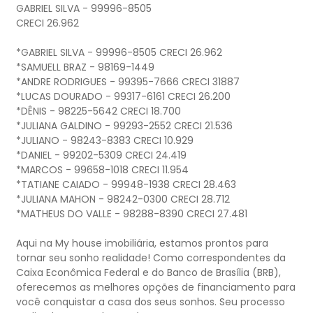
GABRIEL SILVA - 99996-8505
CRECI 26.962
*GABRIEL SILVA - 99996-8505 CRECI 26.962
*SAMUELL BRAZ - 98169-1449
*ANDRE RODRIGUES - 99395-7666 CRECI 31887
*LUCAS DOURADO - 99317-6161 CRECI 26.200
*DÊNIS - 98225-5642 CRECI 18.700
*JULIANA GALDINO - 99293-2552 CRECI 21.536
*JULIANO - 98243-8383 CRECI 10.929
*DANIEL - 99202-5309 CRECI 24.419
*MARCOS - 99658-1018 CRECI 11.954
*TATIANE CAIADO - 99948-1938 CRECI 28.463
*JULIANA MAHON - 98242-0300 CRECI 28.712
*MATHEUS DO VALLE - 98288-8390 CRECI 27.481
Aqui na My house imobiliária, estamos prontos para
tornar seu sonho realidade! Como correspondentes da
Caixa Econômica Federal e do Banco de Brasília (BRB),
oferecemos as melhores opções de financiamento para
você conquistar a casa dos seus sonhos. Seu processo