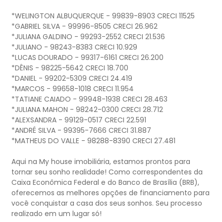
*WELINGTON ALBUQUERQUE - 99839-8903 CRECI 11525
*GABRIEL SILVA - 99996-8505 CRECI 26.962
*JULIANA GALDINO - 99293-2552 CRECI 21.536
*JULIANO - 98243-8383 CRECI 10.929
*LUCAS DOURADO - 99317-6161 CRECI 26.200
*DÊNIS - 98225-5642 CRECI 18.700
*DANIEL - 99202-5309 CRECI 24.419
*MARCOS - 99658-1018 CRECI 11.954
*TATIANE CAIADO - 99948-1938 CRECI 28.463
*JULIANA MAHON - 98242-0300 CRECI 28.712
*ALEXSANDRA - 99129-0517 CRECI 22.591
*ANDRÉ SILVA - 99395-7666 CRECI 31.887
*MATHEUS DO VALLE - 98288-8390 CRECI 27.481
Aqui na My house imobiliária, estamos prontos para
tornar seu sonho realidade! Como correspondentes da
Caixa Econômica Federal e do Banco de Brasília (BRB),
oferecemos as melhores opções de financiamento para
você conquistar a casa dos seus sonhos. Seu processo