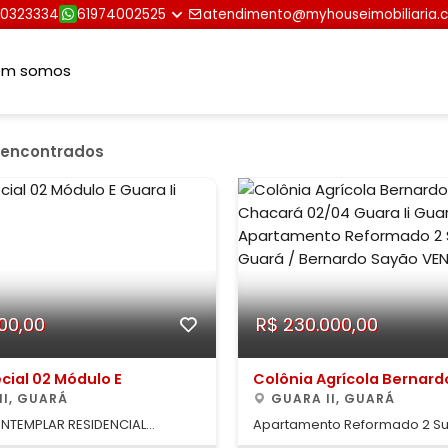
30323334
61974002525
atendimento@myhouseimobiliaria.
em somos
 encontrados
000,00
R$ 230.000,00
cial 02 Módulo E
Colônia Agrícola Bernar
II, GUARÁ
Chacará 02/04
GUARA II, GUARÁ
NTEMPLAR RESIDENCIAL
Apartamento Reformado 2 Su
 FINANCIAMENTO MY HOUSE
Guará / Bernardo Sayão NÃO ACEITA