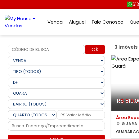
61
Venda
Aluguel
Fale Conosco
Qu
3 imóveis
Ok
R$ 810.
Área Espe
GUARA 
GUARÁII CO
REFORMADO