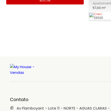
BUSCAR
Apartamen
VENDE: O R
57,00 m²
localizado 
estação no
Creci:
23020
acesso à e
supermerc
IMOVEL: R
Contato
Av Flamboyant - Lote 11 - NORTE - AGUAS CLARAS -