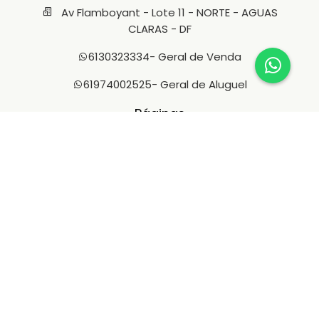
Av Flamboyant - Lote 11 - NORTE - AGUAS
CLARAS - DF
6130323334
- Geral de Venda
61974002525
- Geral de Aluguel
Páginas
Venda
Aluguel
Fale Conosco
Quem somos
Imóveis
Anuncie seu Imóvel