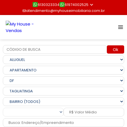
6130323334
61974002525
atendimento@myhouseimobiliaria.com.br
Ok