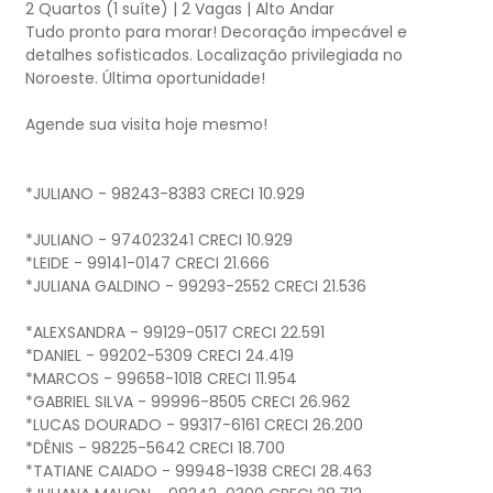
2 Quartos (1 suíte) | 2 Vagas | Alto Andar
Tudo pronto para morar! Decoração impecável e
detalhes sofisticados. Localização privilegiada no
Noroeste. Última oportunidade!
Agende sua visita hoje mesmo!
*JULIANO - 98243-8383 CRECI 10.929
*JULIANO - 974023241 CRECI 10.929
*LEIDE - 99141-0147 CRECI 21.666
*JULIANA GALDINO - 99293-2552 CRECI 21.536
*ALEXSANDRA - 99129-0517 CRECI 22.591
*DANIEL - 99202-5309 CRECI 24.419
*MARCOS - 99658-1018 CRECI 11.954
*GABRIEL SILVA - 99996-8505 CRECI 26.962
*LUCAS DOURADO - 99317-6161 CRECI 26.200
*DÊNIS - 98225-5642 CRECI 18.700
*TATIANE CAIADO - 99948-1938 CRECI 28.463