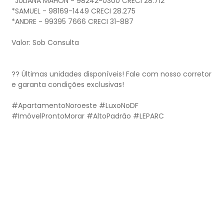
*JULIANA MAHON - 98242-0300 CRECI 28.712
*SAMUEL - 98169-1449 CRECI 28.275
*ANDRE - 99395 7666 CRECI 31-887
Valor: Sob Consulta
?? Últimas unidades disponíveis! Fale com nosso corretor
e garanta condições exclusivas!
#ApartamentoNoroeste #LuxoNoDF
#ImóvelProntoMorar #AltoPadrão #LEPARC