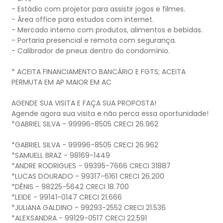
- Estádio com projetor para assistir jogos e filmes.
- Área office para estudos com internet.
- Mercado interno com produtos, alimentos e bebidas.
- Portaria presencial e remota com segurança.
- Calibrador de pneus dentro do condomínio.
* ACEITA FINANCIAMENTO BANCÁRIO E FGTS; ACEITA
PERMUTA EM AP MAIOR EM AC
AGENDE SUA VISITA E FAÇA SUA PROPOSTA!
Agende agora sua visita e não perca essa oportunidade!
*GABRIEL SILVA - 99996-8505 CRECI 26.962
*GABRIEL SILVA - 99996-8505 CRECI 26.962
*SAMUELL BRAZ - 98169-1449
*ANDRE RODRIGUES - 99395-7666 CRECI 31887
*LUCAS DOURADO - 99317-6161 CRECI 26.200
*DÊNIS - 98225-5642 CRECI 18.700
*LEIDE - 99141-0147 CRECI 21.666
*JULIANA GALDINO - 99293-2552 CRECI 21.536
*ALEXSANDRA - 99129-0517 CRECI 22.591