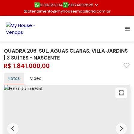
6130323334
61974002525
atendimento@myhouseimobiliaria.com.br
QUADRA 206, SUL, AGUAS CLARAS, VILLA JARDINS
| 3 SUÍTES - NASCENTE
R$ 1.841.000,00
Fotos
Video