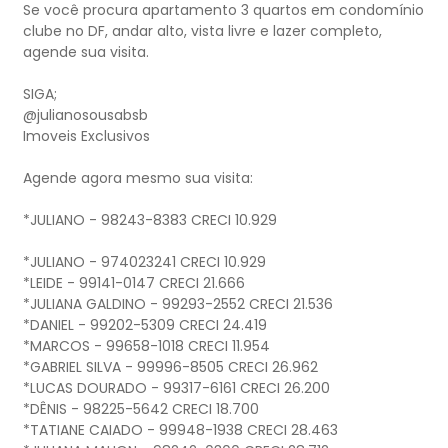
Se você procura apartamento 3 quartos em condomínio
clube no DF, andar alto, vista livre e lazer completo,
agende sua visita.
SIGA;
@julianosousabsb
Imoveis Exclusivos
Agende agora mesmo sua visita:
*JULIANO - 98243-8383 CRECI 10.929
*JULIANO - 974023241 CRECI 10.929
*LEIDE - 99141-0147 CRECI 21.666
*JULIANA GALDINO - 99293-2552 CRECI 21.536
*DANIEL - 99202-5309 CRECI 24.419
*MARCOS - 99658-1018 CRECI 11.954
*GABRIEL SILVA - 99996-8505 CRECI 26.962
*LUCAS DOURADO - 99317-6161 CRECI 26.200
*DÊNIS - 98225-5642 CRECI 18.700
*TATIANE CAIADO - 99948-1938 CRECI 28.463