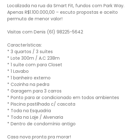
Localizada na rua da Smart Fit, fundos com Park Way.
Apenas R$1.100.000,00 – escuto propostas e aceito
permuta de menor valor!
Visitas com Denis (61) 98225-5642
Características:
* 3 quartos / 3 suítes
* Lote 300m / A.C 238m
* 1 suíte com para Closet
* 1 Lavabo
* 1 banheiro externo
* Cozinha na pedra
* Garagem para 3 carros
* Ponto para ar condicionado em todos ambientes
* Piscina pastilhada c/ cascata
* Toda na Esquadria
* Toda na Laje / Alvenaria
* Dentro de condomínio antigo
Casa nova pronta pra morar!