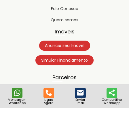
Fale Conosco
Quem somos
Imóveis
Anuncie seu Imóvel
Simular Financiamento
Parceiros
Mensagem
Ligue
Enviar
Compartilhe
Whatsapp
Agora
Email
Whatsapp
Copyright © 2023
Timipro.
Todos os direitos registrados.
Versão