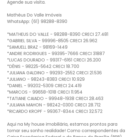
Agende sua visita.
Mathéus Do Valle Imóveis
WhatsApp: (61) 98288-8390
*MATHEUS DO VALLE - 98288-8390 CRECI 27.481
*GABRIEL SILVA - 99996-8505 CRECI 26.962
*SAMUELL BRAZ - 98169-1449
*ANDRE RODRIGUES - 99395-7666 CRECI 31887
*LUCAS DOURADO - 99317-6161 CRECI 26.200
*DÊNIS - 98225-5642 CRECI 18.700
*JULIANA GALDINO - 99293-2552 CRECI 21.536
*JULIANO - 98243-8383 CRECI 10.929
*DANIEL - 99202-5309 CRECI 24.419
*MARCOS - 99658-1018 CRECI 11.954
*TATIANE CAIADO - 99948-1938 CRECI 28.463
*JULIANA MAHON - 98242-0300 CRECI 28.712
*RICARDO KROPF - 99367-8344 CRECI 32.572
Aqui na My house imobiliária, estamos prontos para
tornar seu sonho realidade! Como correspondentes da