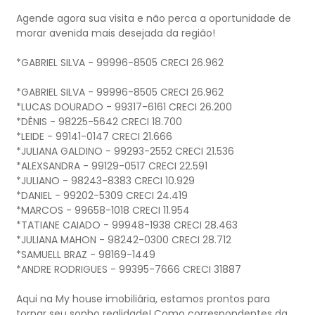
Agende agora sua visita e não perca a oportunidade de
morar avenida mais desejada da região!
*GABRIEL SILVA - 99996-8505 CRECI 26.962
*GABRIEL SILVA - 99996-8505 CRECI 26.962
*LUCAS DOURADO - 99317-6161 CRECI 26.200
*DÊNIS - 98225-5642 CRECI 18.700
*LEIDE - 99141-0147 CRECI 21.666
*JULIANA GALDINO - 99293-2552 CRECI 21.536
*ALEXSANDRA - 99129-0517 CRECI 22.591
*JULIANO - 98243-8383 CRECI 10.929
*DANIEL - 99202-5309 CRECI 24.419
*MARCOS - 99658-1018 CRECI 11.954
*TATIANE CAIADO - 99948-1938 CRECI 28.463
*JULIANA MAHON - 98242-0300 CRECI 28.712
*SAMUELL BRAZ - 98169-1449
*ANDRE RODRIGUES - 99395-7666 CRECI 31887
Aqui na My house imobiliária, estamos prontos para
tornar seu sonho realidade! Como correspondentes da