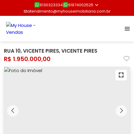
6130323334
61974002525
atendimento@myhouseimobiliaria.com.br
RUA 10, VICENTE PIRES, VICENTE PIRES
R$ 1.950.000,00