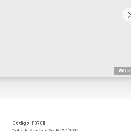
1/14
Código:
1197611
Data de Atualização:
16/07/2025