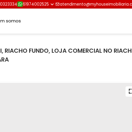
30323334
61974002525
atendimento@myhouseimobiliaria.
em somos
I, RIACHO FUNDO, LOJA COMERCIAL NO RIAC
ARA