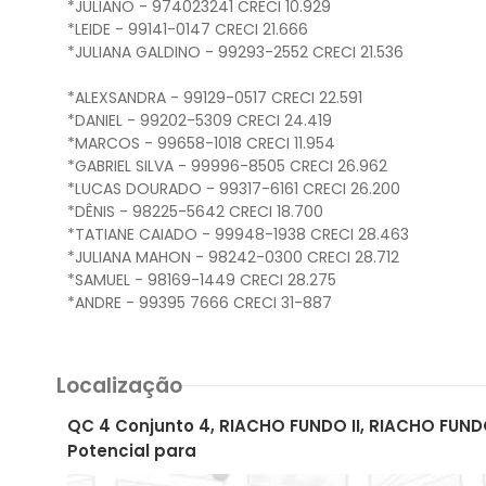
*JULIANO - 974023241 CRECI 10.929
*LEIDE - 99141-0147 CRECI 21.666
*JULIANA GALDINO - 99293-2552 CRECI 21.536
*ALEXSANDRA - 99129-0517 CRECI 22.591
*DANIEL - 99202-5309 CRECI 24.419
*MARCOS - 99658-1018 CRECI 11.954
*GABRIEL SILVA - 99996-8505 CRECI 26.962
*LUCAS DOURADO - 99317-6161 CRECI 26.200
*DÊNIS - 98225-5642 CRECI 18.700
*TATIANE CAIADO - 99948-1938 CRECI 28.463
*JULIANA MAHON - 98242-0300 CRECI 28.712
*SAMUEL - 98169-1449 CRECI 28.275
Localização
QC 4 Conjunto 4, RIACHO FUNDO II, RIACHO FUNDO
Potencial para