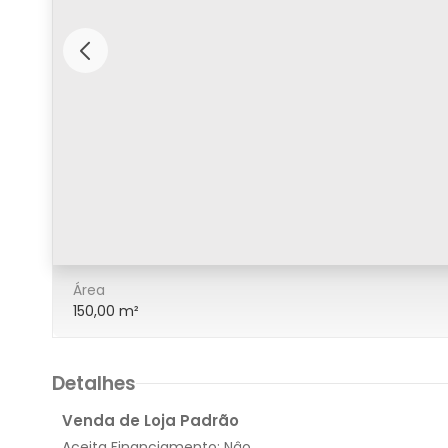
4/14
Área
150,00 m²
Detalhes
Venda de Loja Padrão
Aceita Financiamento:
Nâo