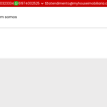
30323334
61974002525
atendimento@myhouseimobiliaria.
em somos