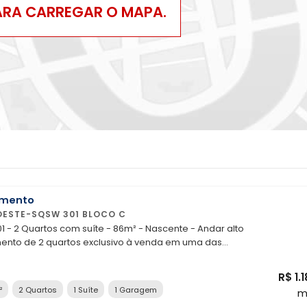
ARA CARREGAR O MAPA.
amento
ESTE-SQSW 301 BLOCO C
 - 2 Quartos com suíte - 86m² - Nascente - Andar alto
ento de 2 quartos exclusivo à venda em uma das
s do Sudoeste. Composto por: - 86m² de área
2 quartos com suíte com armários planejados; - Sala para 2
R$ 1.
e com varanda estendida; - Cozinha independente
²
2 Quartos
1 Suíte
1 Garagem
m
a com área de serviço com armários; - Banheiro social; -