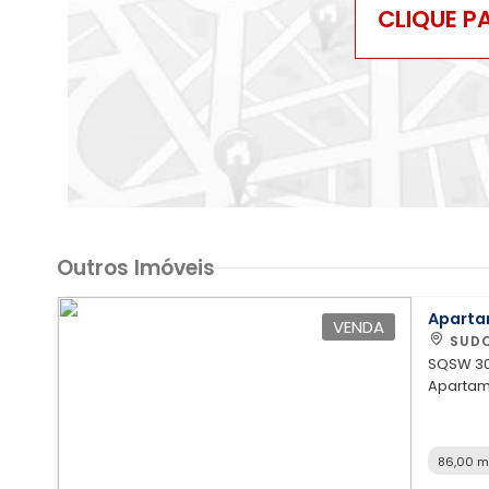
CLIQUE P
Outros Imóveis
Apart
VENDA
SUDO
SQSW 301
Apartam
melhores quadra
útil; - 
ambient
86,00 m
integrad