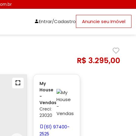
com.br
Entrar/Cadastro
Anuncie seu Imóvel
R$ 3.295,00
My
House
-
Vendas
Creci:
23020
(61) 97400-
2525