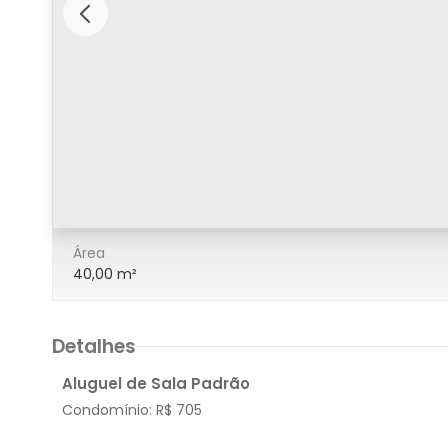
7/17
Área
40,00 m²
Detalhes
Aluguel de Sala Padrão
Condomínio:
R$ 705